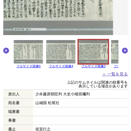
画像6
フルサイズ画像5
フルサイズ画像4
フルサイズ画像3
フルサイズ
＞ 一覧を見る
上記のサムネイルは関連の枝番号を
表示している場合があります
差出人
少弁藤原朝臣判 大史小槻宿禰判
宛名書
山城国 松尾社
端裏書
事書
書止
依宣行之