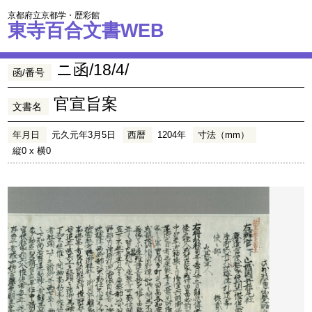
京都府立京都学・歴彩館
東寺百合文書WEB
ニ函/18/4/
函/番号
官宣旨案
文書名
年月日
元久元年3月5日
西暦
1204年
寸法（mm）
縦0 x 横0