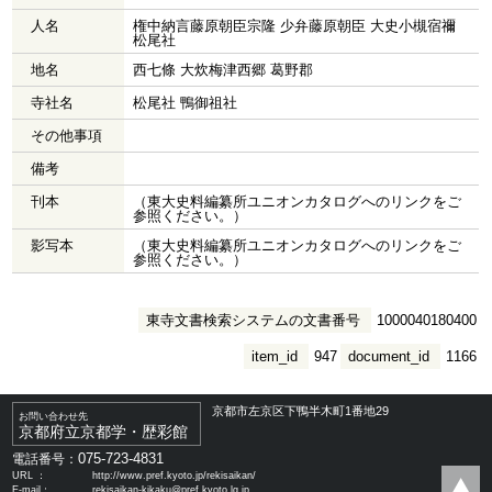
人名
権中納言藤原朝臣宗隆 少弁藤原朝臣 大史小槻宿禰
松尾社
地名
西七條 大炊梅津西郷 葛野郡
寺社名
松尾社 鴨御祖社
その他事項
備考
刊本
（東大史料編纂所ユニオンカタログへのリンクをご
参照ください。）
影写本
（東大史料編纂所ユニオンカタログへのリンクをご
参照ください。）
東寺文書検索システムの文書番号
1000040180400
item_id
947
document_id
1166
京都市左京区下鴨半木町1番地29
お問い合わせ先
京都府立京都学・歴彩館
075-723-4831
電話番号：
URL ：
http://www.pref.kyoto.jp/rekisaikan/
E-mail：
rekisaikan-kikaku@pref.kyoto.lg.jp