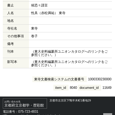
書止
候恐々謹言
人名
性具（赤松満祐） 東寺
地名
寺社名
東寺
その他事項
巻子
備考
刊本
（東大史料編纂所ユニオンカタログへのリンクをご
参照ください。）
影写本
（東大史料編纂所ユニオンカタログへのリンクをご
参照ください。）
東寺文書検索システムの文書番号
1000330230000
item_id
8040
document_id
11649
京都市左京区下鴨半木町1番地29
お問い合わせ先
京都府立京都学・歴彩館
075-723-4831
電話番号：