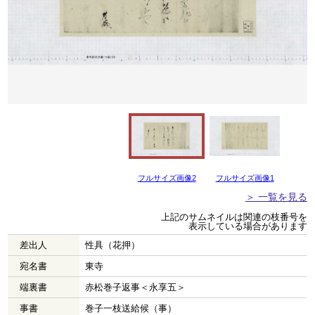
フルサイズ画像2
フルサイズ画像1
＞ 一覧を見る
上記のサムネイルは関連の枝番号を
表示している場合があります
差出人
性具（花押）
宛名書
東寺
端裏書
赤松巻子返事＜永享五＞
事書
巻子一枝送給候（事）