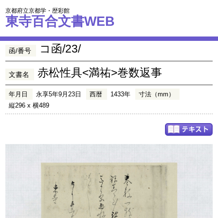
京都府立京都学・歴彩館
東寺百合文書WEB
コ函/23/
函/番号
赤松性具<満祐>巻数返事
文書名
年月日
永享5年9月23日
西暦
1433年
寸法（mm）
縦296 x 横489