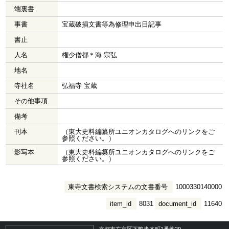
端裏書
事書
宝蔵破損文書等為修理申出日記事
書止
人名
権少僧都＊海 宗弘
地名
寺社名
弘福寺 宝蔵
その他事項
備考
刊本
（東大史料編纂所ユニオンカタログへのリンクをご
参照ください。）
影写本
（東大史料編纂所ユニオンカタログへのリンクをご
参照ください。）
東寺文書検索システムの文書番号
1000330140000
item_id
8031
document_id
11640