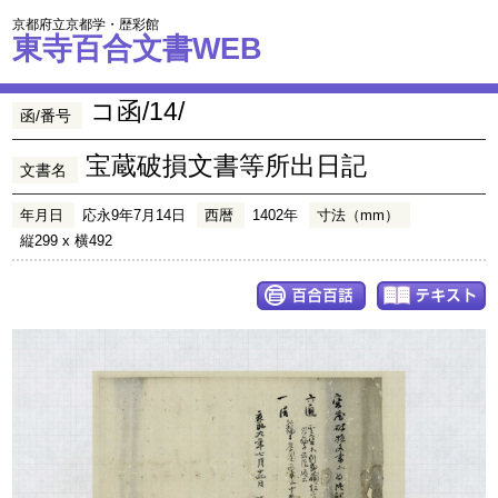
京都府立京都学・歴彩館
東寺百合文書WEB
コ函/14/
函/番号
宝蔵破損文書等所出日記
文書名
年月日
応永9年7月14日
西暦
1402年
寸法（mm）
縦299 x 横492