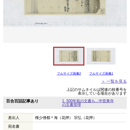
フルサイズ画像2
フルサイズ画像1
＞ 一覧を見る
上記のサムネイルは関連の枝番号を
表示している場合があります
百合百話記事あり
1. 500年前の文書も...中世東寺
の文書管理
差出人
権少僧都＊海（花押） 宗弘（花押）
宛名書