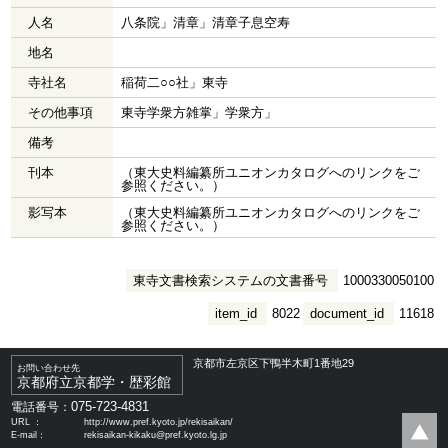
人名
八条院」清章」清章子息空寿
地名
寺社名
稲荷二○○社」東寺
その他事項
東寺学衆方雑掌」学衆方」
備考
刊本
（東大史料編纂所ユニオンカタログへのリンクをご
参照ください。）
影写本
（東大史料編纂所ユニオンカタログへのリンクをご
参照ください。）
東寺文書検索システムの文書番号
1000330050100
item_id
8022
document_id
11618
京都市左京区下鴨半木町1番地29
お問い合わせ先
京都府立京都学・歴彩館
075-723-4831
電話番号：
URL ：
http://www.pref.kyoto.jp/rekisaikan/
E-mail：
rekisaikan-kikaku@pref.kyoto.lg.jp