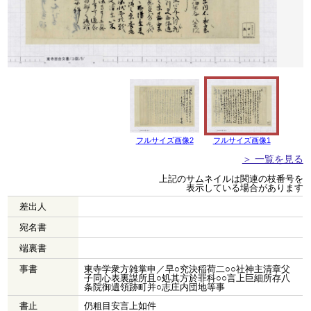
フルサイズ画像2
フルサイズ画像1
＞ 一覧を見る
上記のサムネイルは関連の枝番号を
表示している場合があります
差出人
宛名書
端裏書
事書
東寺学衆方雑掌申／早○究決稲荷二○○社神主清章父
子同心表裏謀所且○処其方於罪科○○言上巨細所存八
条院御遺領跡町并○志庄内団地等事
書止
仍粗目安言上如件