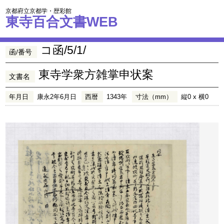
京都府立京都学・歴彩館
東寺百合文書WEB
コ函/5/1/
函/番号
東寺学衆方雑掌申状案
文書名
年月日
康永2年6月日
西暦
1343年
寸法（mm）
縦0 x 横0