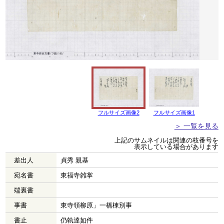
フルサイズ画像2
フルサイズ画像1
＞ 一覧を見る
上記のサムネイルは関連の枝番号を
表示している場合があります
差出人
貞秀 親基
宛名書
東福寺雑掌
端裏書
事書
東寺領柳原」一橋棟別事
書止
仍執達如件