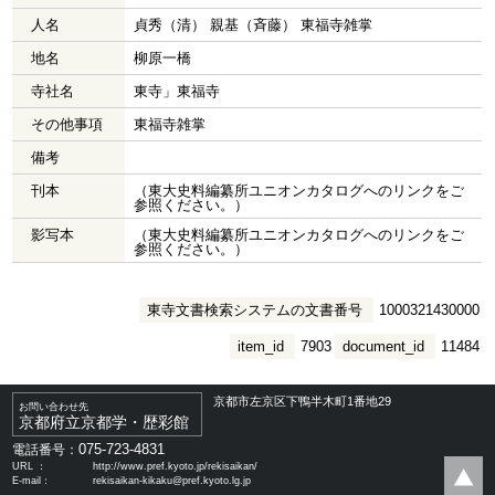
人名
貞秀（清） 親基（斉藤） 東福寺雑掌
地名
柳原一橋
寺社名
東寺」東福寺
その他事項
東福寺雑掌
備考
刊本
（東大史料編纂所ユニオンカタログへのリンクをご
参照ください。）
影写本
（東大史料編纂所ユニオンカタログへのリンクをご
参照ください。）
東寺文書検索システムの文書番号
1000321430000
item_id
7903
document_id
11484
京都市左京区下鴨半木町1番地29
お問い合わせ先
京都府立京都学・歴彩館
075-723-4831
電話番号：
URL ：
http://www.pref.kyoto.jp/rekisaikan/
E-mail：
rekisaikan-kikaku@pref.kyoto.lg.jp