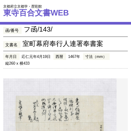
京都府立京都学・歴彩館
東寺百合文書WEB
フ函/143/
函/番号
室町幕府奉行人連署奉書案
文書名
年月日
応仁元年4月19日
西暦
1467年
寸法（mm）
縦260 x 横433