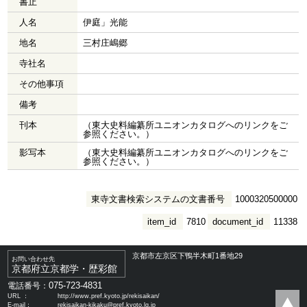
書止
人名
伊庭」光能
地名
三村庄嶋郷
寺社名
その他事項
備考
刊本
（東大史料編纂所ユニオンカタログへのリンクをご
参照ください。）
影写本
（東大史料編纂所ユニオンカタログへのリンクをご
参照ください。）
東寺文書検索システムの文書番号
1000320500000
item_id
7810
document_id
11338
京都市左京区下鴨半木町1番地29
お問い合わせ先
京都府立京都学・歴彩館
075-723-4831
電話番号：
URL ：
http://www.pref.kyoto.jp/rekisaikan/
E-mail：
rekisaikan-kikaku@pref.kyoto.lg.jp