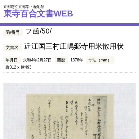
京都府立京都学・歴彩館
東寺百合文書WEB
フ函/50/
函/番号
近江国三村庄嶋郷寺用米散用状
文書名
年月日
永和4年2月27日
西暦
1378年
寸法（mm）
縦312 x 横493