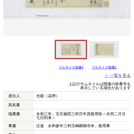
フルサイズ画像2
フルサイズ画像1
＞ 一覧を見る
上記のサムネイルは関連の枝番号を
表示している場合があります
差出人
光能（花押）
宛名書
端裏書
永和三年」宝荘厳院三村庄年貢散用状＜永四二月廿
七日到来＞
事書
注進 永和参年三村庄嶋郷御寺米」散用事