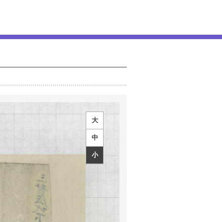
大
中
小