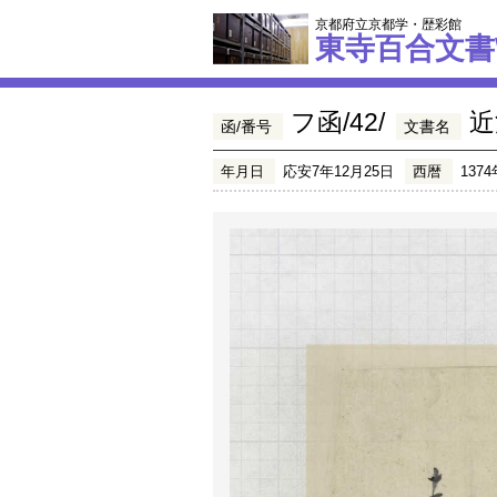
京都府立京都学・歴彩館
東寺百合文書
フ函/42/
近
函/番号
文書名
年月日
応安7年12月25日
西暦
1374