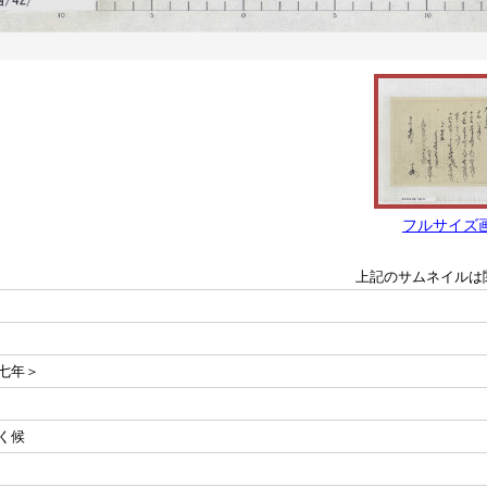
フルサイズ
上記のサムネイルは
七年＞
く候