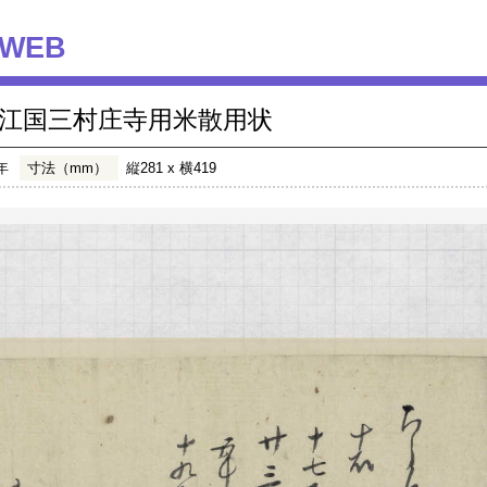
WEB
江国三村庄寺用米散用状
年
寸法（mm）
縦281 x 横419