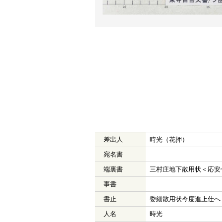
差出人
時光（花押）
宛名書
端裏書
三村庄地下散用状＜応安
事書
書止
委細散用状今度進上仕へ
人名
時光