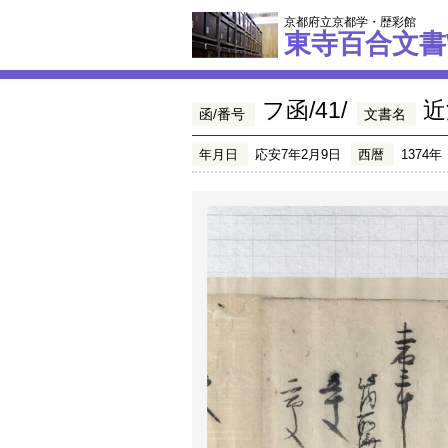
京都府立京都学・歴彩館
東寺百合文書
フ函/41/
近
函/番号
文書名
年月日
応安7年2月9日
西暦
1374年