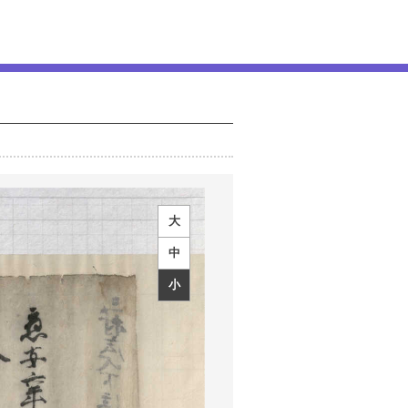
大
中
小