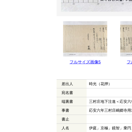
フルサイズ画像5
フ
差出人
時光（花押）
宛名書
端裏書
三村庄地下注進＜応安六
事書
応安六年三村庄嶋郷寺用
書止
人名
伊庭」京極」鏡智」乗円