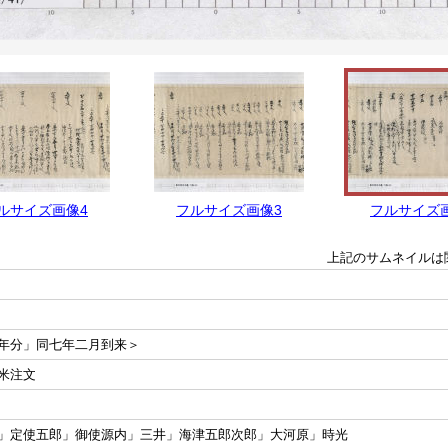
ルサイズ画像4
フルサイズ画像3
フルサイズ
上記のサムネイルは
年分」同七年二月到来＞
米注文
」定使五郎」御使源内」三井」海津五郎次郎」大河原」時光