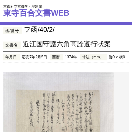
京都府立京都学・歴彩館
東寺百合文書WEB
フ函/40/2/
函/番号
近江国守護六角高詮遵行状案
文書名
年月日
応安7年2月5日
西暦
1374年
寸法（mm）
縦0 x 横0