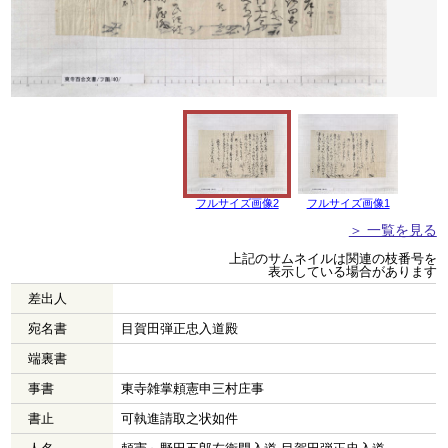
フルサイズ画像2
フルサイズ画像1
＞ 一覧を見る
上記のサムネイルは関連の枝番号を
表示している場合があります
差出人
宛名書
目賀田弾正忠入道殿
端裏書
事書
東寺雑掌頼憲申三村庄事
書止
可執進請取之状如件