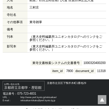
人名
頼憲」野田五郎左衛門入道 目賀田弾正忠入道
地名
三村庄
寺社名
その他事項
東寺雑掌
備考
刊本
（東大史料編纂所ユニオンカタログへのリンクをご
参照ください。）
影写本
（東大史料編纂所ユニオンカタログへのリンクをご
参照ください。）
東寺文書検索システムの文書番号
1000320400200
item_id
7800
document_id
11318
京都市左京区下鴨半木町1番地29
お問い合わせ先
京都府立京都学・歴彩館
075-723-4831
電話番号：
URL ：
http://www.pref.kyoto.jp/rekisaikan/
E-mail：
rekisaikan-kikaku@pref.kyoto.lg.jp