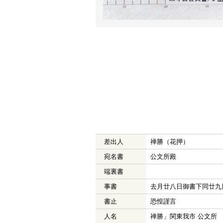
差出人
禅勝（花押）
宛名書
公文所殿
端裏書
事書
去月廿八日御書下同廿九
書止
恐惶謹言
人名
禅勝」関東我市 公文所