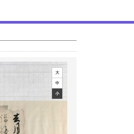
大
中
小