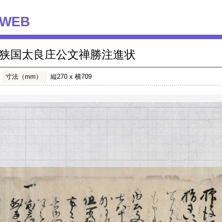
WEB
狭国太良庄公文禅勝注進状
寸法（mm）
縦270 x 横709