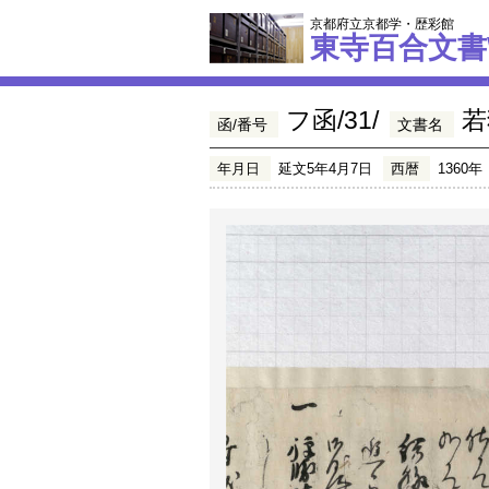
京都府立京都学・歴彩館
東寺百合文書
フ函/31/
若
函/番号
文書名
年月日
延文5年4月7日
西暦
1360年