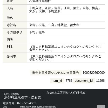
書止
右大概注進如件
人名
十郎入道」正法」吉国」庄司」俊士」四郎」梅宮」
末永」大井」下司清兼
地名
寺社名
東寺」松尾」三宮」地蔵堂」徳大寺
その他事項
下司」職事
備考
刊本
（東大史料編纂所ユニオンカタログへのリンクをご
参照ください。）
影写本
（東大史料編纂所ユニオンカタログへのリンクをご
参照ください。）
東寺文書検索システムの文書番号
1000320260000
item_id
7786
document_id
11296
京都市左京区下鴨半木町1番地29
お問い合わせ先
京都府立京都学・歴彩館
075-723-4831
電話番号：
URL ：
http://www.pref.kyoto.jp/rekisaikan/