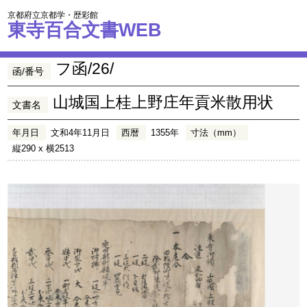
京都府立京都学・歴彩館
東寺百合文書WEB
フ函/26/
函/番号
山城国上桂上野庄年貢米散用状
文書名
年月日
文和4年11月日
西暦
1355年
寸法（mm）
縦290 x 横2513