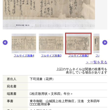
画像5
フルサイズ画像4
フルサイズ画像3
フルサイズ画像2
フルサイズ
＞ 一覧を見る
上記のサムネイルは関連の枝番号を
表示している場合があります
差出人
下司清兼（花押）
宛名書
端裏書
□桂庄散用状＜文和四」年分＞
事書
東寺御願 山城国上桂上野御庄」注進 文和四年
□□□□散用状事