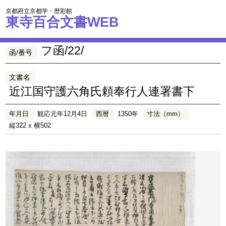
京都府立京都学・歴彩館
東寺百合文書WEB
フ函/22/
函/番号
文書名
近江国守護六角氏頼奉行人連署書下
年月日
観応元年12月4日
西暦
1350年
寸法（mm）
縦322 x 横502