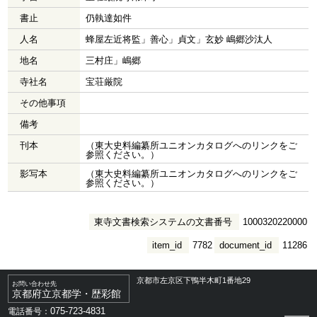
書止
仍執達如件
人名
蜂屋左近将監」善心」貞文」玄妙 嶋郷沙汰人
地名
三村庄」嶋郷
寺社名
宝荘厳院
その他事項
備考
刊本
（東大史料編纂所ユニオンカタログへのリンクをご
参照ください。）
影写本
（東大史料編纂所ユニオンカタログへのリンクをご
参照ください。）
東寺文書検索システムの文書番号
1000320220000
item_id
7782
document_id
11286
京都市左京区下鴨半木町1番地29
お問い合わせ先
京都府立京都学・歴彩館
075-723-4831
電話番号：