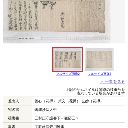
フルサイズ画像2
フルサイズ画像1
＞ 一覧を見る
上記のサムネイルは関連の枝番号を
表示している場合があります
差出人
善心（花押） 貞文（花押） 玄妙（花押）
宛名書
嶋郷沙汰人中
端裏書
三村庄守護書下＜観応三＞
事書
宝荘厳院寺用米事