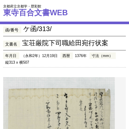
京都府立京都学・歴彩館
東寺百合文書WEB
ケ函/313/
函/番号
宝荘厳院下司職給田宛行状案
文書名
年月日
（永和2年）12月19日
西暦
1376年
寸法（mm）
縦313 x 横507