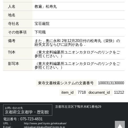
人名
教遍」松寿丸
地名
寺社名
宝荘厳院
その他事項
下司職
備考
また，奥に永和 2年12月20日付の松寿丸（栄快）の
紛失文言ならびに証判がある．
刊本
（東大史料編纂所ユニオンカタログへのリンクをご
参照ください。）
影写本
（東大史料編纂所ユニオンカタログへのリンクをご
参照ください。）
東寺文書検索システムの文書番号
1000313130000
item_id
7718
document_id
11212
京都市左京区下鴨半木町1番地29
お問い合わせ先
京都府立京都学・歴彩館
075-723-4831
電話番号：
URL ：
http://www.pref.kyoto.jp/rekisaikan/
E-mail：
rekisaikan-kikaku@pref.kyoto.lg.jp