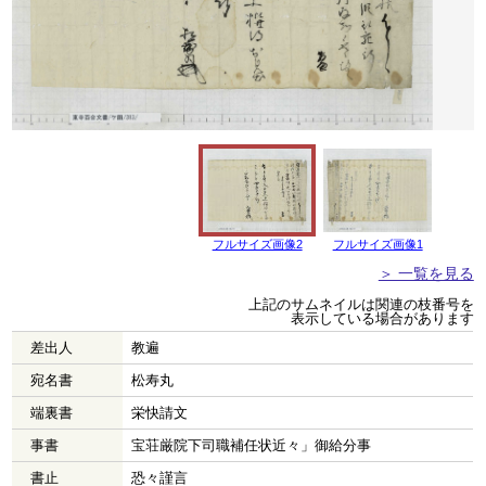
フルサイズ画像2
フルサイズ画像1
＞ 一覧を見る
上記のサムネイルは関連の枝番号を
表示している場合があります
差出人
教遍
宛名書
松寿丸
端裏書
栄快請文
事書
宝荘厳院下司職補任状近々」御給分事
書止
恐々謹言