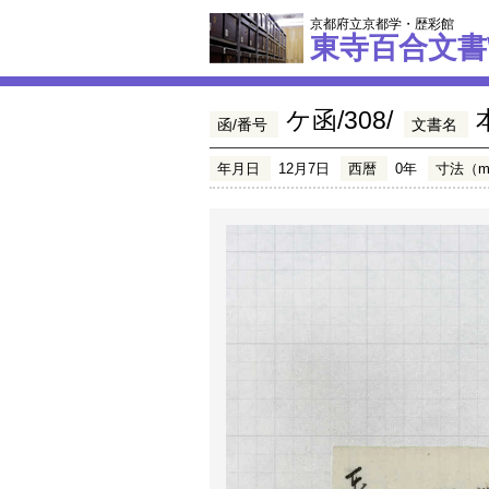
京都府立京都学・歴彩館
東寺百合文書
ケ函/308/
函/番号
文書名
年月日
12月7日
西暦
0年
寸法（