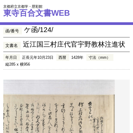
京都府立京都学・歴彩館
東寺百合文書WEB
ケ函/124/
函/番号
近江国三村庄代官宇野教林注進状
文書名
年月日
正長元年10月23日
西暦
1428年
寸法（mm）
縦285 x 横956