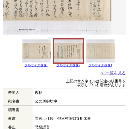
フルサイズ画像3
フルサイズ画像2
フルサイズ画像1
＞ 一覧を見る
上記のサムネイルは関連の枝番号を
表示している場合があります
差出人
教林
宛名書
公文所御坊中
端裏書
事書
畏言上仕候」仰三村庄御寺用米事
書止
恐惶謹言