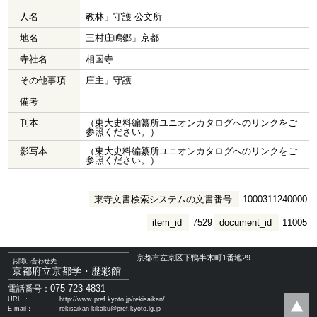
人名
教林」守護 公文所
地名
三村庄嶋郷」京都
寺社名
相国寺
その他事項
庄主」守護
備考
刊本
（東大史料編纂所ユニオンカタログへのリンクをご
参照ください。）
影写本
（東大史料編纂所ユニオンカタログへのリンクをご
参照ください。）
東寺文書検索システムの文書番号
1000311240000
item_id
7529
document_id
11005
京都市左京区下鴨半木町1番地29
お問い合わせ先
京都府立京都学・歴彩館
075-723-4831
電話番号：
URL ：
http://www.pref.kyoto.jp/rekisaikan/
E-mail：
rekisaikan-kikaku@pref.kyoto.lg.jp