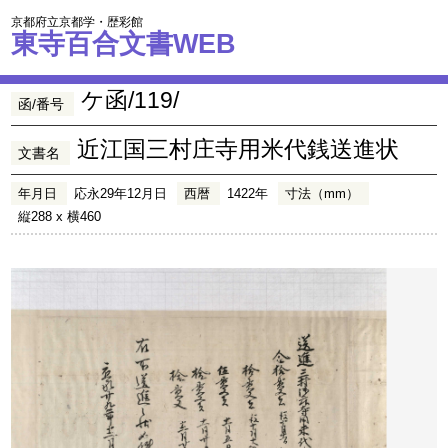
京都府立京都学・歴彩館
東寺百合文書WEB
ケ函/119/
函/番号
近江国三村庄寺用米代銭送進状
文書名
年月日
応永29年12月日
西暦
1422年
寸法（mm）
縦288 x 横460