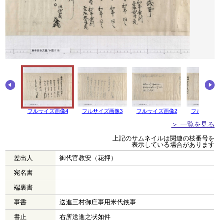
フルサイズ画像4
フルサイズ画像3
フルサイズ画像2
フルサイズ
＞ 一覧を見る
上記のサムネイルは関連の枝番号を
表示している場合があります
差出人
御代官教安（花押）
宛名書
端裏書
事書
送進三村御庄事用米代銭事
書止
右所送進之状如件