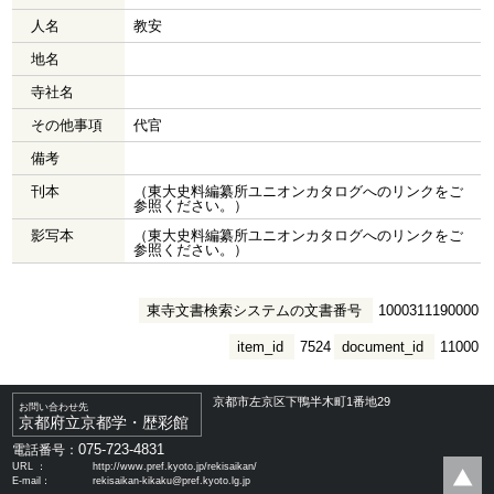
人名
教安
地名
寺社名
その他事項
代官
備考
刊本
（東大史料編纂所ユニオンカタログへのリンクをご
参照ください。）
影写本
（東大史料編纂所ユニオンカタログへのリンクをご
参照ください。）
東寺文書検索システムの文書番号
1000311190000
item_id
7524
document_id
11000
京都市左京区下鴨半木町1番地29
お問い合わせ先
京都府立京都学・歴彩館
075-723-4831
電話番号：
URL ：
http://www.pref.kyoto.jp/rekisaikan/
E-mail：
rekisaikan-kikaku@pref.kyoto.lg.jp