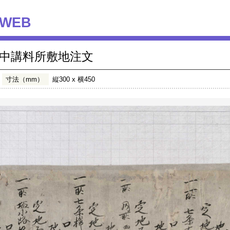
WEB
中講料所敷地注文
寸法（mm）
縦300 x 横450