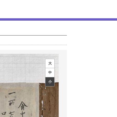
大
中
小