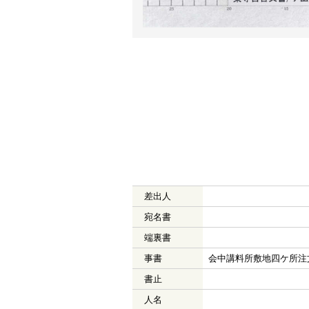
差出人
宛名書
端裏書
事書
会中講料所敷地四ケ所注
書止
人名