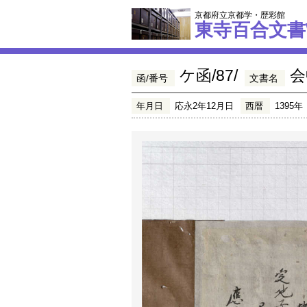
京都府立京都学・歴彩館
東寺百合文書
ケ函/87/
会
函/番号
文書名
年月日
応永2年12月日
西暦
1395年