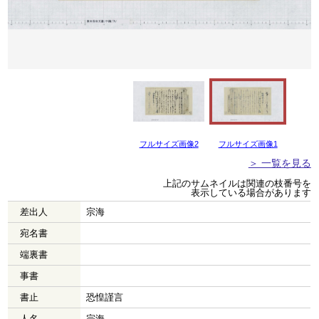
フルサイズ画像2
フルサイズ画像1
＞ 一覧を見る
上記のサムネイルは関連の枝番号を
表示している場合があります
差出人
宗海
宛名書
端裏書
事書
書止
恐惶謹言
人名
宗海