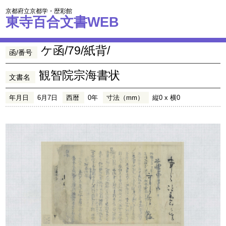
京都府立京都学・歴彩館
東寺百合文書WEB
ケ函/79/紙背/
函/番号
観智院宗海書状
文書名
年月日
6月7日
西暦
0年
寸法（mm）
縦0 x 横0