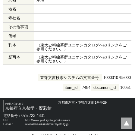
地名
寺社名
その他事項
備考
刊本
（東大史料編纂所ユニオンカタログへのリンクをご
参照ください。）
影写本
（東大史料編纂所ユニオンカタログへのリンクをご
参照ください。）
東寺文書検索システムの文書番号
1000310795000
item_id
7484
document_id
10951
京都市左京区下鴨半木町1番地29
お問い合わせ先
京都府立京都学・歴彩館
075-723-4831
電話番号：
URL ：
http://www.pref.kyoto.jp/rekisaikan/
E-mail：
rekisaikan-kikaku@pref.kyoto.lg.jp