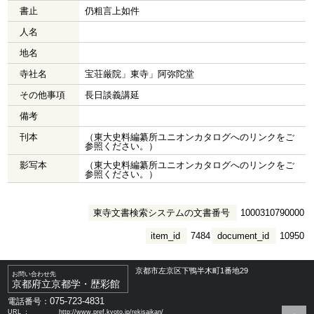
書止
仍粗言上如件
人名
地名
寺社名
宝荘厳院」東寺」阿弥陀堂
その他事項
長日談義講延
備考
刊本
（東大史料編纂所ユニオンカタログへのリンクをご
参照ください。）
影写本
（東大史料編纂所ユニオンカタログへのリンクをご
参照ください。）
東寺文書検索システムの文書番号
1000310790000
item_id
7484
document_id
10950
京都市左京区下鴨半木町1番地29
お問い合わせ先
京都府立京都学・歴彩館
075-723-4831
電話番号：
URL ：
http://www.pref.kyoto.jp/rekisaikan/