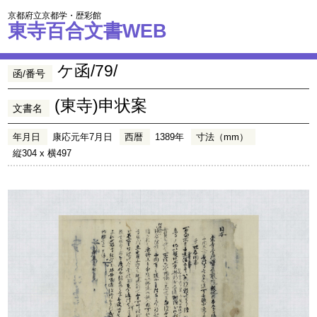
京都府立京都学・歴彩館
東寺百合文書WEB
ケ函/79/
函/番号
(東寺)申状案
文書名
年月日
康応元年7月日
西暦
1389年
寸法（mm）
縦304 x 横497