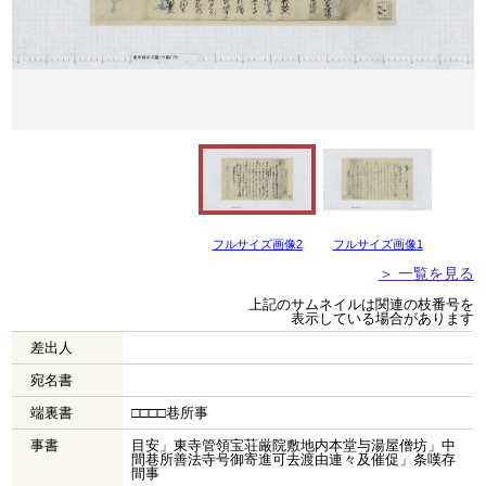
フルサイズ画像2
フルサイズ画像1
＞ 一覧を見る
上記のサムネイルは関連の枝番号を
表示している場合があります
差出人
宛名書
端裏書
□□□□巷所事
事書
目安」東寺管領宝荘厳院敷地内本堂与湯屋僧坊」中
間巷所善法寺号御寄進可去渡由連々及催促」条嘆存
間事