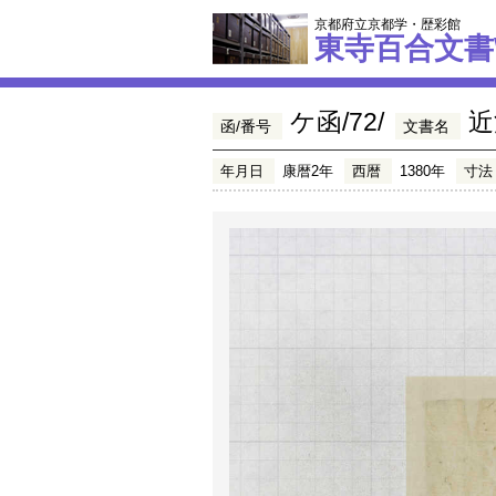
京都府立京都学・歴彩館
東寺百合文書
ケ函/72/
近
函/番号
文書名
年月日
康暦2年
西暦
1380年
寸法