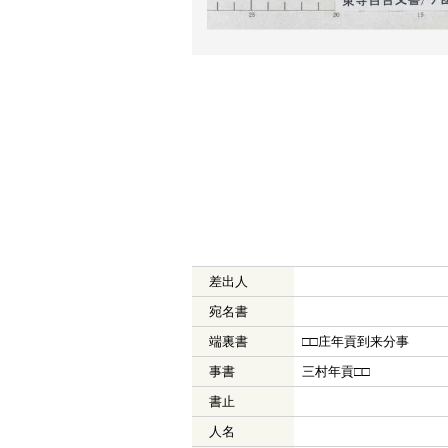
差出人
宛名書
端裏書
□□庄年貢到来分事
事書
三村年貢□□
書止
人名