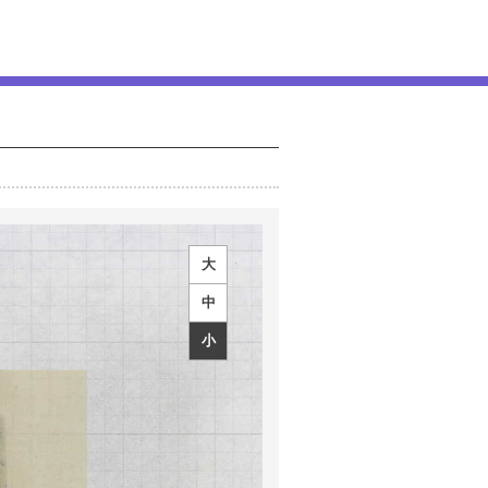
大
中
小