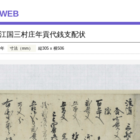
WEB
江国三村庄年貢代銭支配状
9年
寸法（mm）
縦305 x 横506