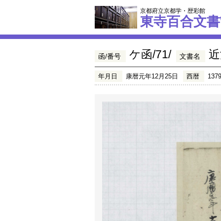
京都府立京都学・歴彩館
東寺百合文書
ケ函/71/
近
函/番号
文書名
年月日
康暦元年12月25日
西暦
137