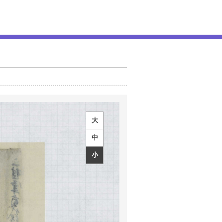
大
中
小