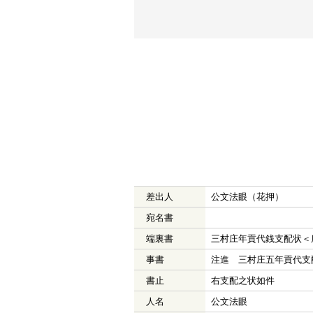
差出人
公文法眼（花押）
宛名書
端裏書
三村庄年貢代銭支配状＜
事書
注進 三村庄五年貢代支
書止
右支配之状如件
人名
公文法眼