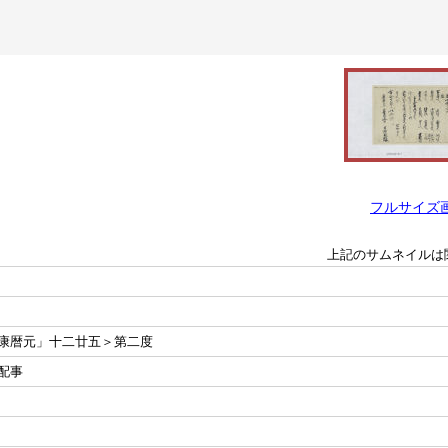
フルサイズ
上記のサムネイルは
康暦元」十二廿五＞第二度
配事