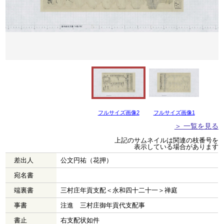
フルサイズ画像2
フルサイズ画像1
＞ 一覧を見る
上記のサムネイルは関連の枝番号を
表示している場合があります
差出人
公文円祐（花押）
宛名書
端裏書
三村庄年貢支配＜永和四十二十一＞禅庭
事書
注進 三村庄御年貢代支配事
書止
右支配状如件