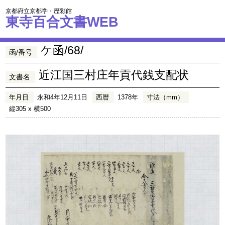
京都府立京都学・歴彩館
東寺百合文書WEB
ケ函/68/
函/番号
近江国三村庄年貢代銭支配状
文書名
年月日
永和4年12月11日
西暦
1378年
寸法（mm）
縦305 x 横500