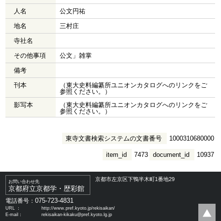
人名
公文円祐
地名
三村庄
寺社名
その他事項
公文」雑掌
備考
刊本
（東大史料編纂所ユニオンカタログへのリンクをご
参照ください。）
影写本
（東大史料編纂所ユニオンカタログへのリンクをご
参照ください。）
東寺文書検索システムの文書番号
1000310680000
item_id
7473
document_id
10937
京都市左京区下鴨半木町1番地29
お問い合わせ先
京都府立京都学・歴彩館
075-723-4831
電話番号：
URL ：
http://www.pref.kyoto.jp/rekisaikan/
E-mail：
rekisaikan-kikaku@pref.kyoto.lg.jp