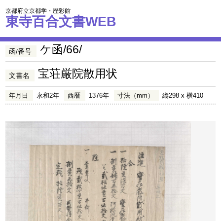
京都府立京都学・歴彩館
東寺百合文書WEB
ケ函/66/
函/番号
宝荘厳院散用状
文書名
年月日
永和2年
西暦
1376年
寸法（mm）
縦298 x 横410