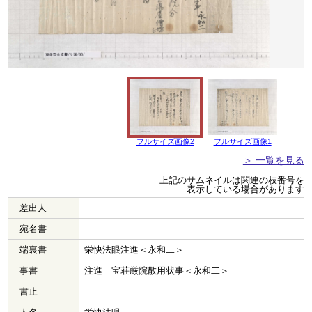
フルサイズ画像2
フルサイズ画像1
＞ 一覧を見る
上記のサムネイルは関連の枝番号を
表示している場合があります
差出人
宛名書
端裏書
栄快法眼注進＜永和二＞
事書
注進 宝荘厳院散用状事＜永和二＞
書止