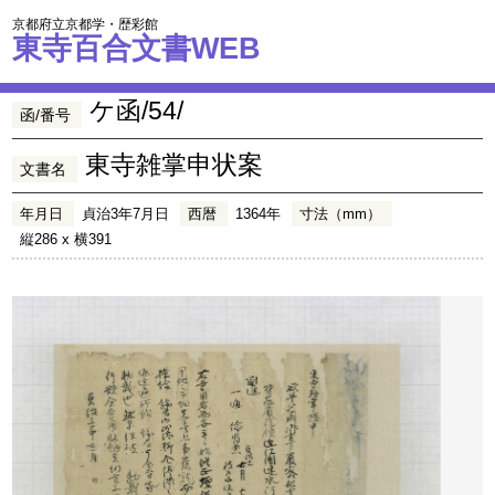
京都府立京都学・歴彩館
東寺百合文書WEB
ケ函/54/
函/番号
東寺雑掌申状案
文書名
年月日
貞治3年7月日
西暦
1364年
寸法（mm）
縦286 x 横391