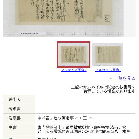
フルサイズ画像2
フルサイズ画像1
＞ 一覧を見る
上記のサムネイルは関連の枝番号を
表示している場合があります
差出人
宛名書
端裏書
申状案」速水河道事＜□□三□＞
事書
東寺雑掌謹申」欲早被成御書下厳密被究済当寺管
領」宝荘厳院領近江国速水河道壇供餅三百八十枚事