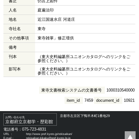
書止
仍言上如件
人名
庭遍法印
地名
近江国速水庄 河道庄
寺社名
東寺
その他事項
東寺雑掌」修正壇供
備考
刊本
（東大史料編纂所ユニオンカタログへのリンクをご
参照ください。）
影写本
（東大史料編纂所ユニオンカタログへのリンクをご
参照ください。）
東寺文書検索システムの文書番号
1000310540000
item_id
7459
document_id
10921
京都市左京区下鴨半木町1番地29
お問い合わせ先
京都府立京都学・歴彩館
075-723-4831
電話番号：
URL ：
http://www.pref.kyoto.jp/rekisaikan/
E-mail：
rekisaikan-kikaku@pref.kyoto.lg.jp