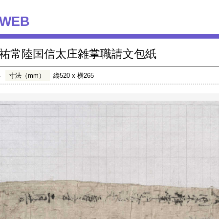
WEB
祐常陸国信太庄雑掌職請文包紙
年
寸法（mm）
縦520 x 横265