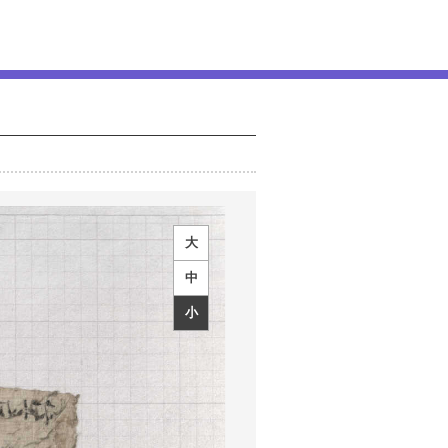
大
中
小