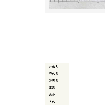
差出人
宛名書
端裏書
事書
書止
人名