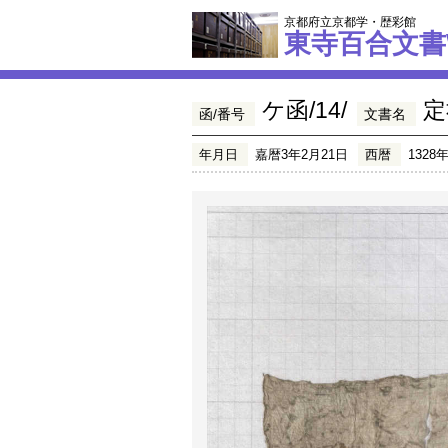
京都府立京都学・歴彩館
東寺百合文書
ケ函/14/
定
函/番号
文書名
年月日
嘉暦3年2月21日
西暦
1328