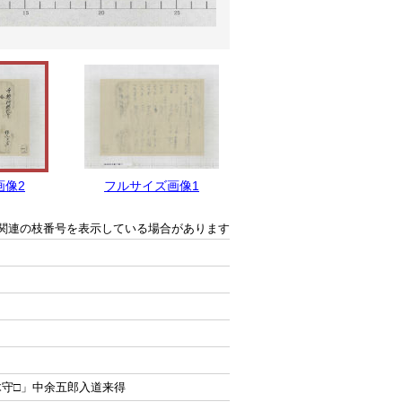
画像2
フルサイズ画像1
関連の枝番号を表示している場合があります
木守□」中余五郎入道来得