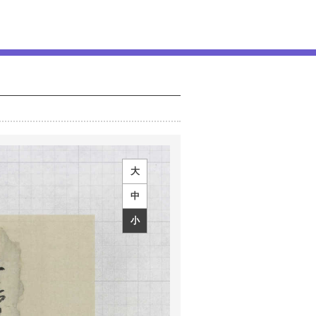
大
中
小