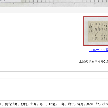
フルサイズ
上記のサムネイルは
沙王」阿古法師」弥鶴」士寿」寿王」成菊」三郎」増方」得万」兵衛二郎」松