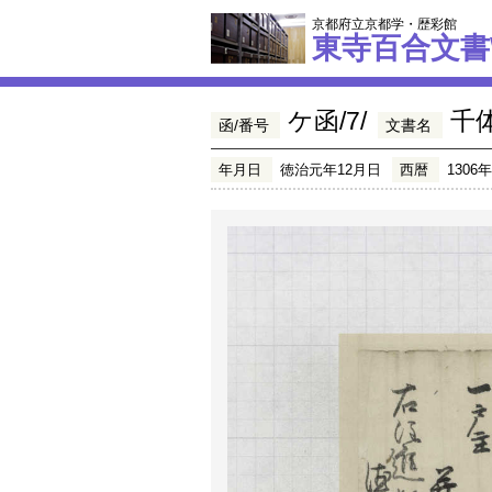
京都府立京都学・歴彩館
東寺百合文書
ケ函/7/
千
函/番号
文書名
年月日
徳治元年12月日
西暦
1306年