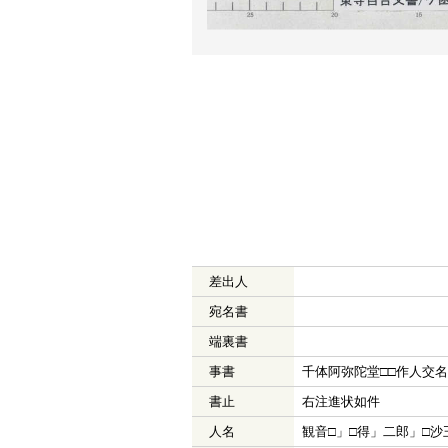
差出人
宛名書
端裏書
事書
千体阿弥陀堂□□作人交名
書止
右注進状如件
人名
観音□」□得」二郎」□