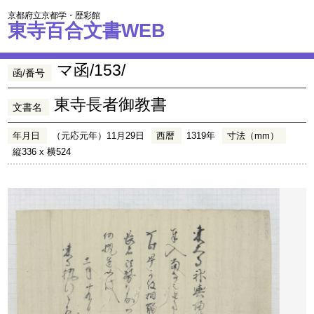
京都府立京都学・歴彩館
東寺百合文書WEB
マ函/153/
函/番号
東寺長者御教書
文書名
年月日
（元応元年）11月29日
西暦
1319年
寸法（mm）
縦336 x 横524