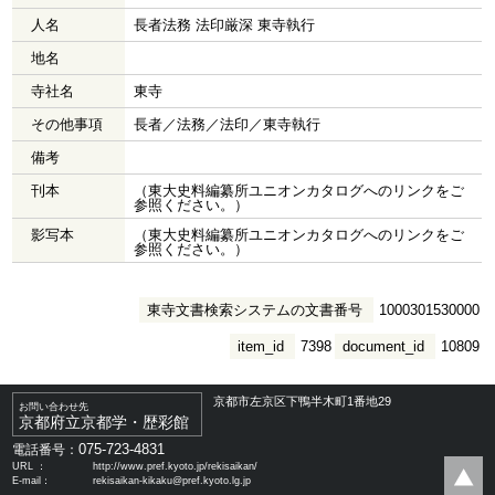
人名
長者法務 法印厳深 東寺執行
地名
寺社名
東寺
その他事項
長者／法務／法印／東寺執行
備考
刊本
（東大史料編纂所ユニオンカタログへのリンクをご
参照ください。）
影写本
（東大史料編纂所ユニオンカタログへのリンクをご
参照ください。）
東寺文書検索システムの文書番号
1000301530000
item_id
7398
document_id
10809
京都市左京区下鴨半木町1番地29
お問い合わせ先
京都府立京都学・歴彩館
075-723-4831
電話番号：
URL ：
http://www.pref.kyoto.jp/rekisaikan/
E-mail：
rekisaikan-kikaku@pref.kyoto.lg.jp