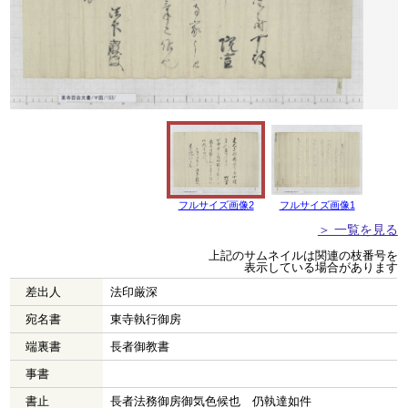
フルサイズ画像2
フルサイズ画像1
＞ 一覧を見る
上記のサムネイルは関連の枝番号を
表示している場合があります
差出人
法印厳深
宛名書
東寺執行御房
端裏書
長者御教書
事書
書止
長者法務御房御気色候也 仍執達如件