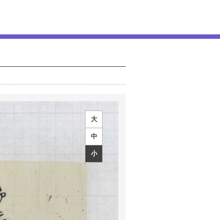
大
中
小