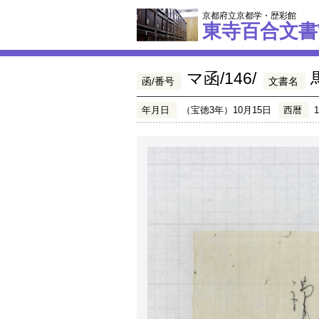
京都府立京都学・歴彩館
東寺百合文書
マ函/146/
函/番号
文書名
年月日
（宝徳3年）10月15日
西暦