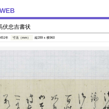
WEB
馬伏忠吉書状
1451年
寸法（mm）
縦289 x 横960