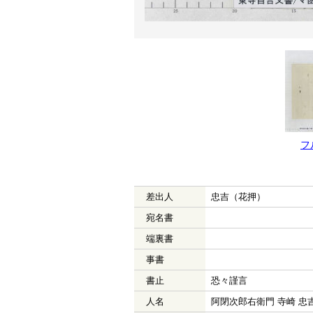
フ
差出人
忠吉（花押）
宛名書
端裏書
事書
書止
恐々謹言
人名
阿閉次郎右衛門 寺崎 忠