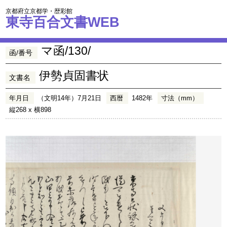
京都府立京都学・歴彩館
東寺百合文書WEB
マ函/130/
函/番号
伊勢貞固書状
文書名
年月日
（文明14年）7月21日
西暦
1482年
寸法（mm）
縦268 x 横898