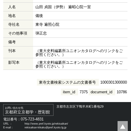
人名
山田 貞固（伊勢） 遍昭心院一室
地名
備後
寺社名
東寺 遍照心院
その他事項
弾正忠
備考
刊本
（東大史料編纂所ユニオンカタログへのリンクをご
参照ください。）
影写本
（東大史料編纂所ユニオンカタログへのリンクをご
参照ください。）
東寺文書検索システムの文書番号
1000301300000
item_id
7375
document_id
10786
京都市左京区下鴨半木町1番地29
お問い合わせ先
京都府立京都学・歴彩館
075-723-4831
電話番号：
URL ：
http://www.pref.kyoto.jp/rekisaikan/
E-mail：
rekisaikan-kikaku@pref.kyoto.lg.jp