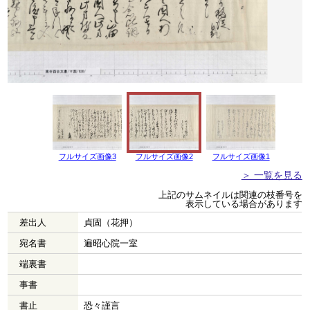
フルサイズ画像3
フルサイズ画像2
フルサイズ画像1
＞ 一覧を見る
上記のサムネイルは関連の枝番号を
表示している場合があります
差出人
貞固（花押）
宛名書
遍昭心院一室
端裏書
事書
書止
恐々謹言