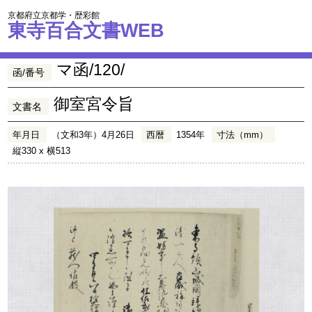
京都府立京都学・歴彩館
東寺百合文書WEB
マ函/120/
函/番号
御室宮令旨
文書名
年月日
（文和3年）4月26日
西暦
1354年
寸法（mm）
縦330 x 横513