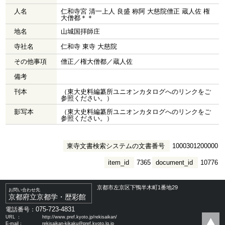
人名
仁和寺宮 清一上人 良盛 称阿 大慈院僧正 蔵人佐 権
大僧都＊＊
地名
山城国拝師庄
寺社名
仁和寺 東寺 大慈院
その他事項
僧正／権大僧都／蔵人佐
備考
刊本
（東大史料編纂所ユニオンカタログへのリンクをご
参照ください。）
影写本
（東大史料編纂所ユニオンカタログへのリンクをご
参照ください。）
東寺文書検索システムの文書番号
1000301200000
item_id
7365
document_id
10776
京都市左京区下鴨半木町1番地29
お問い合わせ先
京都府立京都学・歴彩館
075-723-4831
電話番号：
URL ：
http://www.pref.kyoto.jp/rekisaikan/
E-mail：
rekisaikan-kikaku@pref.kyoto.lg.jp