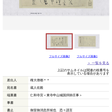
フルサイズ画像2
フルサイズ画像1
＞ 一覧を見る
上記のサムネイルは関連の枝番号を
表示している場合があります
差出人
権大僧都＊＊
宛名書
蔵人佐殿
端裏書
仁和寺宮＜東寺申山城国拝師庄事＞
事書
書止
御室御消息所候也 恐々謹言