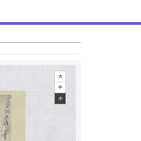
大
中
小