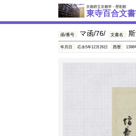
京都府立京都学・歴彩館
東寺百合文書
マ函/76/
斯
函/番号
文書名
年月日
応永5年12月26日
西暦
1398