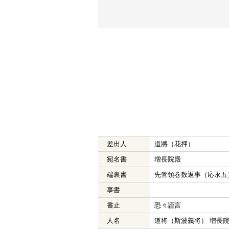
差出人
道將（花押）
宛名書
増長院殿
端裏書
先管領巻数返事（応永五
事書
書止
恐々謹言
人名
道将（斯波義将） 増長