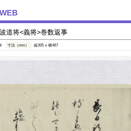
WEB
波道将<義将>巻数返事
年
寸法（mm）
縦305 x 横487