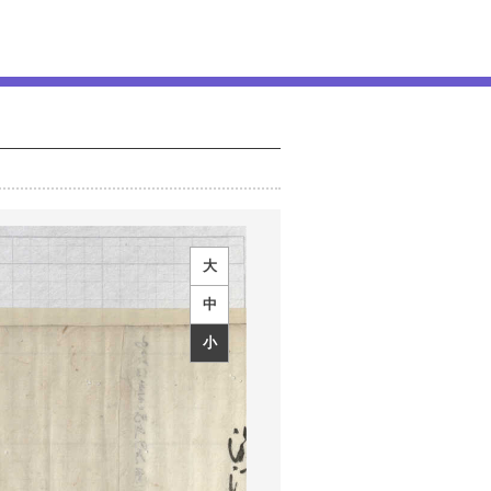
大
中
小