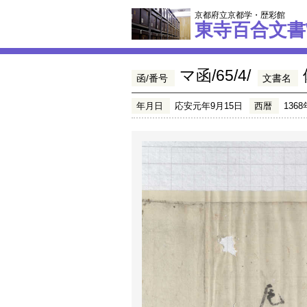
京都府立京都学・歴彩館
東寺百合文書
マ函/65/4/
函/番号
文書名
年月日
応安元年9月15日
西暦
1368