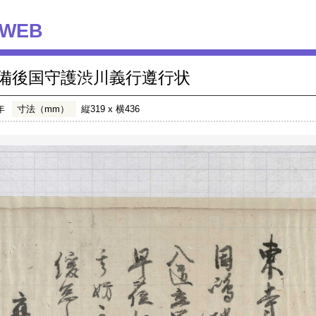
WEB
備後国守護渋川義行遵行状
年
寸法（mm）
縦319 x 横436