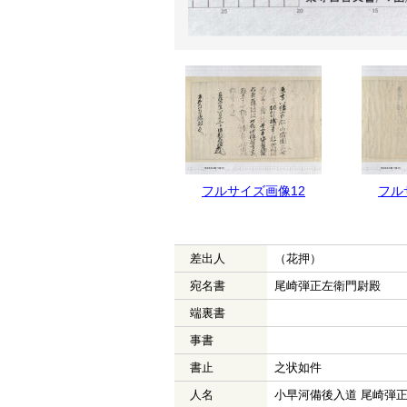
フルサイズ画像12
フル
差出人
（花押）
宛名書
尾崎弾正左衛門尉殿
端裏書
事書
書止
之状如件
人名
小早河備後入道 尾崎弾