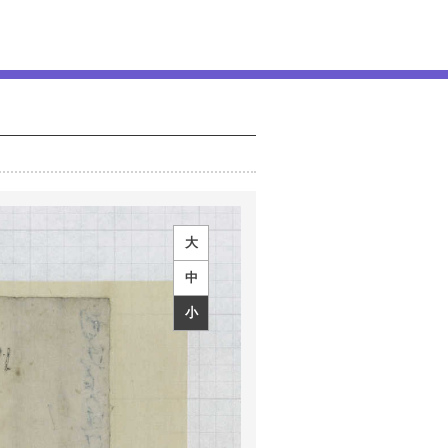
大
中
小