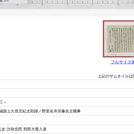
フルサイズ
上記のサムネイルは
三＞
城国上久世庄紀太郎跡／野里名并宗像名主職事
氏女 沙弥念阿 刑部大善入道