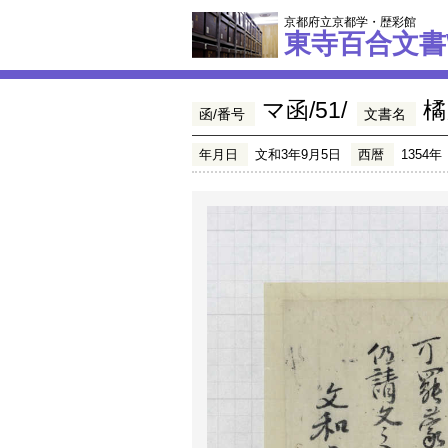
京都府立京都学・歴彩館
東寺百合文書
マ函/51/
橘
函/番号
文書名
年月日
文和3年9月5日
西暦
1354年