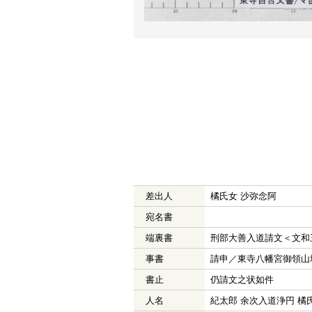
差出人
橘氏女 沙弥念阿
宛名書
端裏書
刑部大善入道請文＜文和
事書
請申／東寺八幡宮御領山
書止
仍請文之状如件
人名
紀太郎 余次入道浄円 橘