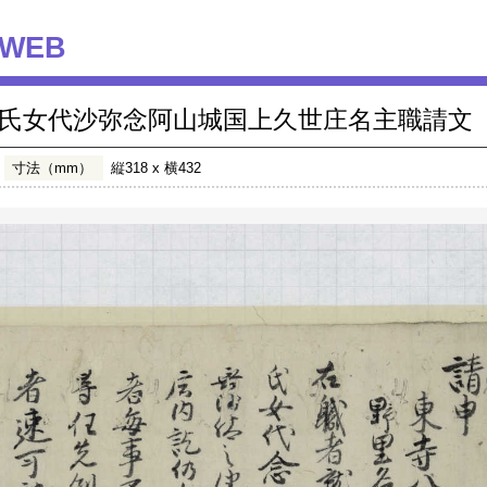
WEB
氏女代沙弥念阿山城国上久世庄名主職請文
寸法（mm）
縦318 x 横432