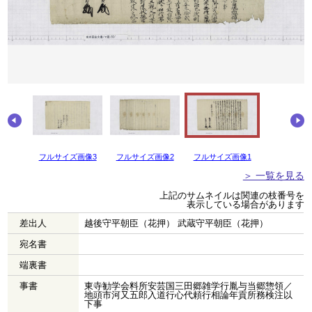
画像4
フルサイズ画像3
フルサイズ画像2
フルサイズ画像1
＞ 一覧を見る
上記のサムネイルは関連の枝番号を
表示している場合があります
差出人
越後守平朝臣（花押） 武蔵守平朝臣（花押）
宛名書
端裏書
事書
東寺勧学会料所安芸国三田郷雑学行胤与当郷惣領／
地頭市河又五郎入道行心代頼行相論年貢所務検注以
下事