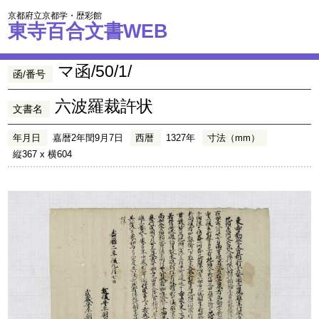
京都府立京都学・歴彩館
東寺百合文書WEB
マ函/50/1/
函/番号
六波羅裁許状
文書名
年月日
嘉暦2年閏9月7日
西暦
1327年
寸法（mm）
縦367 x 横604