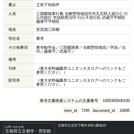
書止
之状下知如件
人名
三国郷雑掌行胤 当郷惣領地頭市河又五郎入道行心 行
心代頼行 学頭頼実法印 行心子息行氏 武蔵守平朝臣
越後守平朝臣
地名
安芸国三田郷
寺社名
東寺
その他事項
東寺勧学会／三田郷雑掌／当郷惣領地頭／学頭／法
印／越後守／武蔵守／
備考
刊本
（東大史料編纂所ユニオンカタログへのリンクをご
参照ください。）
影写本
（東大史料編纂所ユニオンカタログへのリンクをご
参照ください。）
東寺文書検索システムの文書番号
1000300500100
item_id
7295
document_id
10685
京都市左京区下鴨半木町1番地29
お問い合わせ先
京都府立京都学・歴彩館