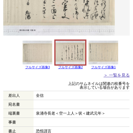
フルサイズ画像3
フルサイズ画像2
フルサイズ画像1
＞ 一覧を見る
上記のサムネイルは関連の枝番号を
表示している場合があります
差出人
全信
宛名書
端裏書
泉涌寺長老＜空一上人＞状＜建武元年＞
事書
書止
恐惶謹言