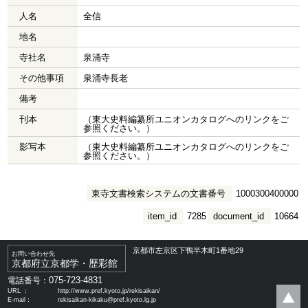
人名
全信
地名
寺社名
泉涌寺
その他事項
泉涌寺長老
備考
刊本
（東大史料編纂所ユニオンカタログへのリンクをご
参照ください。）
影写本
（東大史料編纂所ユニオンカタログへのリンクをご
参照ください。）
東寺文書検索システムの文書番号
1000300400000
item_id
7285
document_id
10664
京都市左京区下鴨半木町1番地29
お問い合わせ先
京都府立京都学・歴彩館
075-723-4831
電話番号：
URL ：
http://www.pref.kyoto.jp/rekisaikan/
E-mail：
rekisaikan-kikaku@pref.kyoto.lg.jp