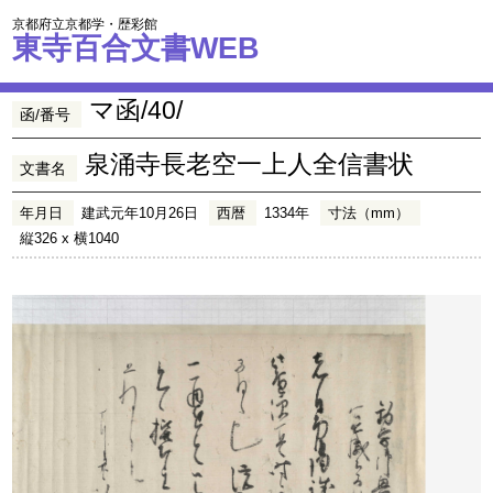
京都府立京都学・歴彩館
東寺百合文書WEB
マ函/40/
函/番号
泉涌寺長老空一上人全信書状
文書名
年月日
建武元年10月26日
西暦
1334年
寸法（mm）
縦326 x 横1040