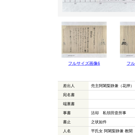
フルサイズ画像6
フル
差出人
売主阿闍梨静兼（花押）
宛名書
端裏書
事書
沽却 私領田壹所事
書止
之状如件
人名
平氏女 阿闍梨静兼 教聞