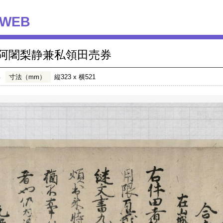
WEB
阿闍梨静兼私領田売券
年
寸法（mm）
縦323 x 横521