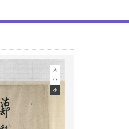
大
中
小