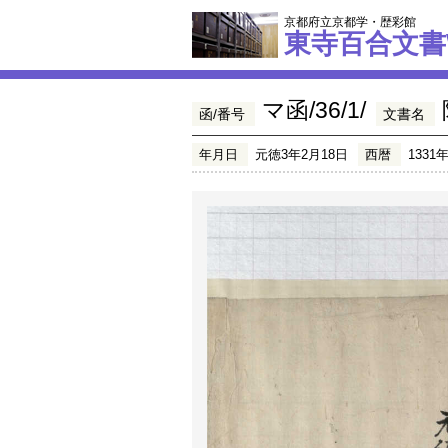
京都府立京都学・歴彩館
東寺百合文書
マ函/36/1/
函/番号
文書名
年月日
元徳3年2月18日
西暦
1331