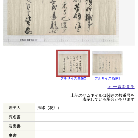
フルサイズ画像2
フルサイズ画像1
＞ 一覧を見る
上記のサムネイルは関連の枝番号を
表示している場合があります
差出人
法印（花押）
宛名書
端裏書
事書