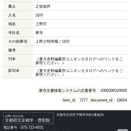
書止
之状如件
人名
法印
地名
上野庄
寺社名
東寺
その他事項
上野少預所職／法印
備考
刊本
（東大史料編纂所ユニオンカタログへのリンクをご
参照ください。）
影写本
（東大史料編纂所ユニオンカタログへのリンクをご
参照ください。）
東寺文書検索システムの文書番号
1000300320000
item_id
7277
document_id
10654
京都市左京区下鴨半木町1番地29
お問い合わせ先
京都府立京都学・歴彩館
075-723-4831
電話番号：