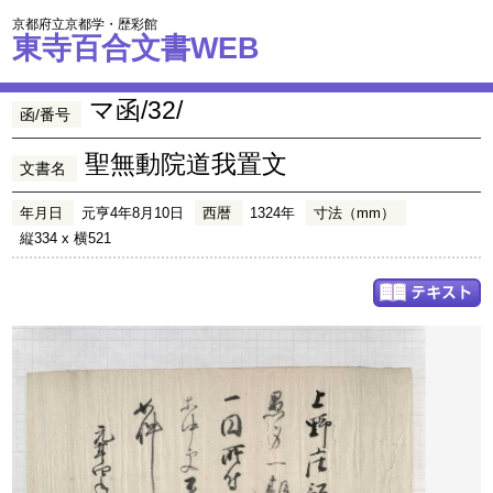
京都府立京都学・歴彩館
東寺百合文書WEB
マ函/32/
函/番号
聖無動院道我置文
文書名
年月日
元亨4年8月10日
西暦
1324年
寸法（mm）
縦334 x 横521