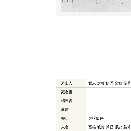
差出人
潤恵 定教 信秀 隆種 俊業
宛名書
端裏書
事書
書止
之状如件
人名
寛雄 教厳 厳昌 厳忠 厳裕