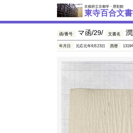
京都府立京都学・歴彩館
東寺百合文書
マ函/29/
潤
函/番号
文書名
年月日
元応元年9月23日
西暦
1319