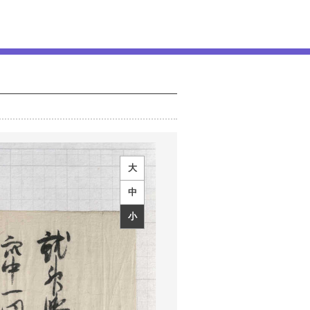
大
中
小