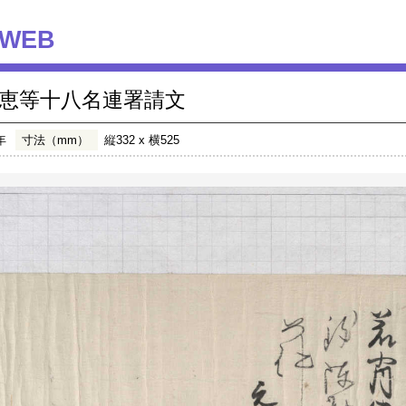
WEB
恵等十八名連署請文
年
寸法（mm）
縦332 x 横525