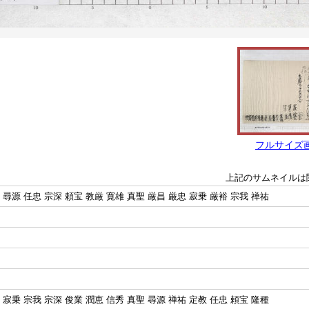
フルサイズ
上記のサムネイルは
 尋源 任忠 宗深 頼宝 教厳 寛雄 真聖 厳昌 厳忠 寂乗 厳裕 宗我 禅祐
 寂乗 宗我 宗深 俊業 潤恵 信秀 真聖 尋源 禅祐 定教 任忠 頼宝 隆種