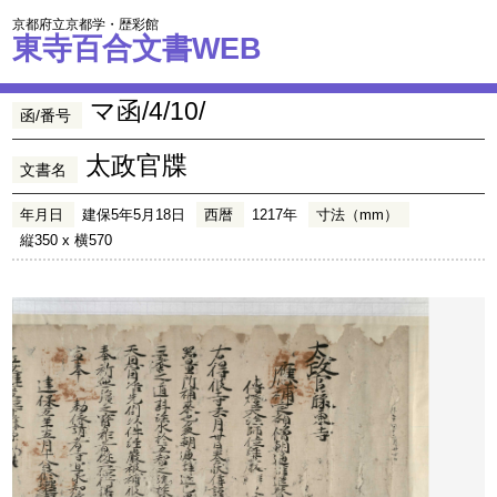
京都府立京都学・歴彩館
東寺百合文書WEB
マ函/4/10/
函/番号
太政官牒
文書名
年月日
建保5年5月18日
西暦
1217年
寸法（mm）
縦350 x 横570