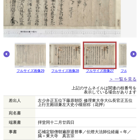
画像30
フルサイズ画像29
フルサイズ画像28
フルサイズ画像27
フルサイズ画
＞ 一覧を見る
上記のサムネイルは関連の枝番号を
表示している場合があります
差出人
左少弁正五位下藤原朝臣 修理東大寺大仏長官正五位
上行主殿頭兼左大史小槻宿祢（花押）
宛名書
端裏書
拝堂同十二月廿四日
事書
応補定額僧朝遍辞退替事／伝燈大法師位経厳＜年／
臈＞東大寺 真言宗