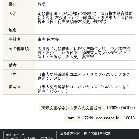
書止
故牒
人名
定額僧朝遍 伝燈大法師位経厳 従二位行権中納言藤原
朝臣範朝 左少弁正五位下藤原朝臣 修理東大寺大仏長
官正五位上行主殿頭兼左大史小槻宿祢
地名
寺社名
東寺 東大寺
その他事項
太政官／定額僧職／伝燈大法師位／従二位／権中納
言／左少弁／正五位下／修理東大寺大仏長官／正五
位上／主殿頭／左大史／真言宗
備考
刊本
（東大史料編纂所ユニオンカタログへのリンクをご
参照ください。）
影写本
（東大史料編纂所ユニオンカタログへのリンクをご
参照ください。）
東寺文書検索システムの文書番号
1000300041000
item_id
7249
document_id
10615
京都市左京区下鴨半木町1番地29
お問い合わせ先