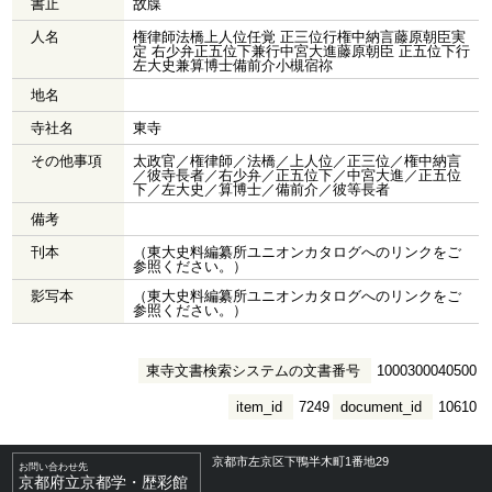
書止
故牒
人名
権律師法橋上人位任覚 正三位行権中納言藤原朝臣実
定 右少弁正五位下兼行中宮大進藤原朝臣 正五位下行
左大史兼算博士備前介小槻宿祢
地名
寺社名
東寺
その他事項
太政官／権律師／法橋／上人位／正三位／権中納言
／彼寺長者／右少弁／正五位下／中宮大進／正五位
下／左大史／算博士／備前介／彼等長者
備考
刊本
（東大史料編纂所ユニオンカタログへのリンクをご
参照ください。）
影写本
（東大史料編纂所ユニオンカタログへのリンクをご
参照ください。）
東寺文書検索システムの文書番号
1000300040500
item_id
7249
document_id
10610
京都市左京区下鴨半木町1番地29
お問い合わせ先
京都府立京都学・歴彩館