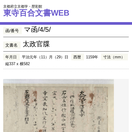
京都府立京都学・歴彩館
東寺百合文書WEB
マ函/4/5/
函/番号
太政官牒
文書名
年月日
平治元年（11）月（29）日
西暦
1159年
寸法（mm）
縦337 x 横582