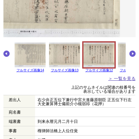
画像15
フルサイズ画像14
フルサイズ画像13
フルサイズ画像12
フルサイズ画
＞ 一覧を見る
上記のサムネイルは関連の枝番号を
表示している場合があります
差出人
右少弁正五位下兼行中宮大進藤原朝臣 正五位下行左
大史兼算博士備前介小槻宿祢（花押）
宛名書
端裏書
到来永暦元月二月十日
事書
権律師法橋上人位任覚