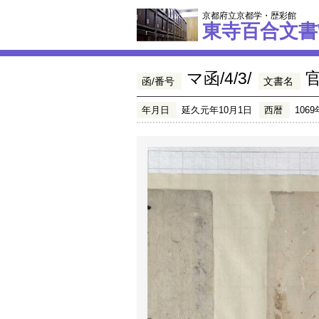
京都府立京都学・歴彩館
東寺百合文書
マ函/4/3/
函/番号
文書名
年月日
延久元年10月1日
西暦
1069