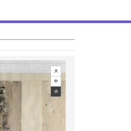
大
中
小