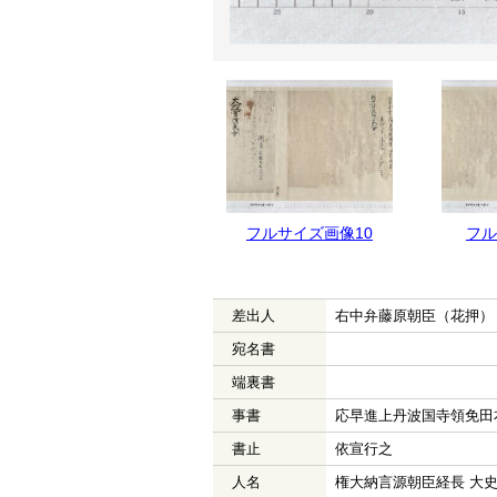
フルサイズ画像11
フルサイズ画像10
フル
差出人
右中弁藤原朝臣（花押）
宛名書
端裏書
事書
応早進上丹波国寺領免田
書止
依宣行之
人名
権大納言源朝臣経長 大