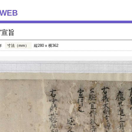
WEB
官宣旨
年
寸法（mm）
縦280 x 横362