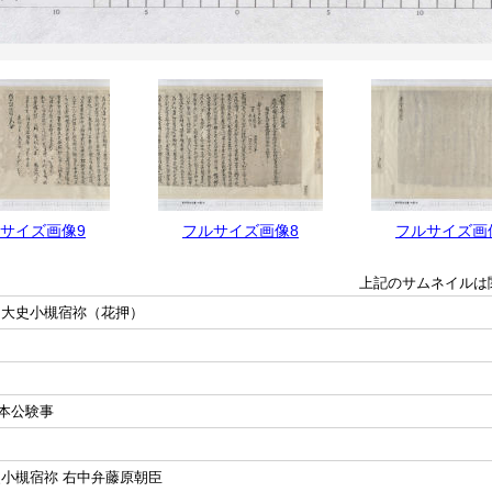
サイズ画像9
フルサイズ画像8
フルサイズ画
上記のサムネイルは
 大史小槻宿祢（花押）
本公験事
史小槻宿祢 右中弁藤原朝臣