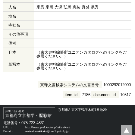
人名
宗秀 宗照 光深 弘照 恵祐 真盛 県秀
地名
寺社名
その他事項
備考
刊本
（東大史料編纂所ユニオンカタログへのリンクをご
参照ください。）
影写本
（東大史料編纂所ユニオンカタログへのリンクをご
参照ください。）
東寺文書検索システムの文書番号
1000292012000
item_id
7186
document_id
10517
京都市左京区下鴨半木町1番地29
お問い合わせ先
京都府立京都学・歴彩館
075-723-4831
電話番号：
URL ：
http://www.pref.kyoto.jp/rekisaikan/
E-mail：
rekisaikan-kikaku@pref.kyoto.lg.jp