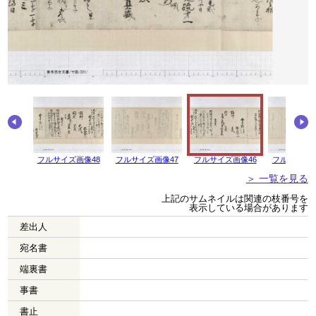
画像49
フルサイズ画像48
フルサイズ画像47
フルサイズ画像46
フルサイズ画
＞ 一覧を見る
上記のサムネイルは関連の枝番号を
表示している場合があります
差出人
宛名書
端裏書
事書
書止