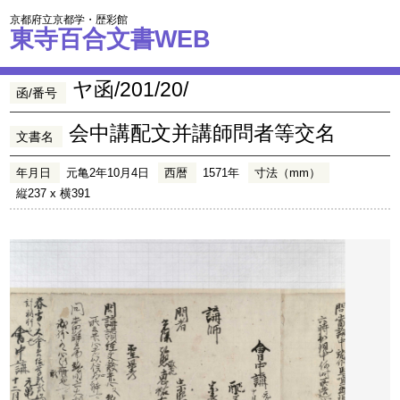
京都府立京都学・歴彩館
東寺百合文書WEB
ヤ函/201/20/
函/番号
会中講配文并講師問者等交名
文書名
年月日
元亀2年10月4日
西暦
1571年
寸法（mm）
縦237 x 横391