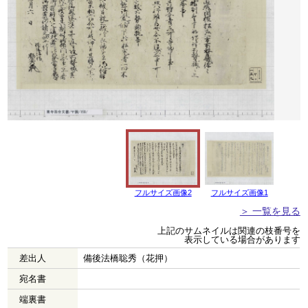
フルサイズ画像2
フルサイズ画像1
＞ 一覧を見る
上記のサムネイルは関連の枝番号を
表示している場合があります
差出人
備後法橋聡秀（花押）
宛名書
端裏書