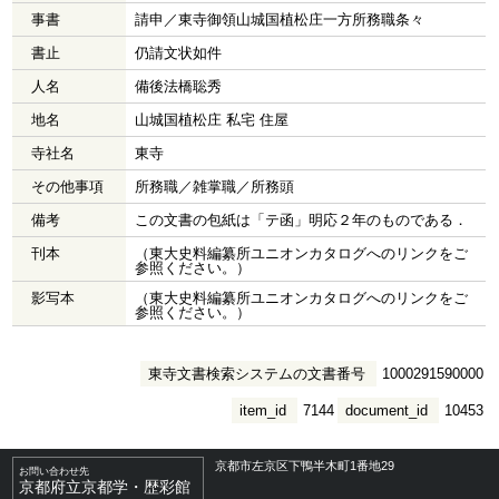
事書
請申／東寺御領山城国植松庄一方所務職条々
書止
仍請文状如件
人名
備後法橋聡秀
地名
山城国植松庄 私宅 住屋
寺社名
東寺
その他事項
所務職／雑掌職／所務頭
備考
この文書の包紙は「テ函」明応２年のものである．
刊本
（東大史料編纂所ユニオンカタログへのリンクをご
参照ください。）
影写本
（東大史料編纂所ユニオンカタログへのリンクをご
参照ください。）
東寺文書検索システムの文書番号
1000291590000
item_id
7144
document_id
10453
京都市左京区下鴨半木町1番地29
お問い合わせ先
京都府立京都学・歴彩館