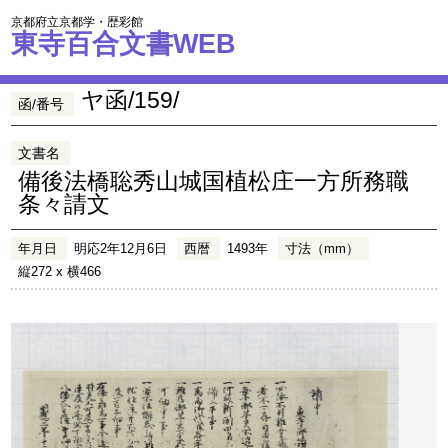
京都府立京都学・歴彩館
東寺百合文書WEB
ヤ函/159/
函/番号
文書名
備後法橋聡秀山城国植松庄一方所務職
条々請文
年月日
明応2年12月6日
西暦
1493年
寸法（mm）
縦272 x 横466