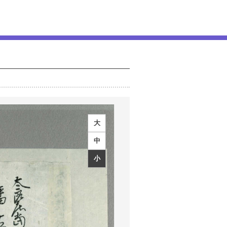
大
中
小