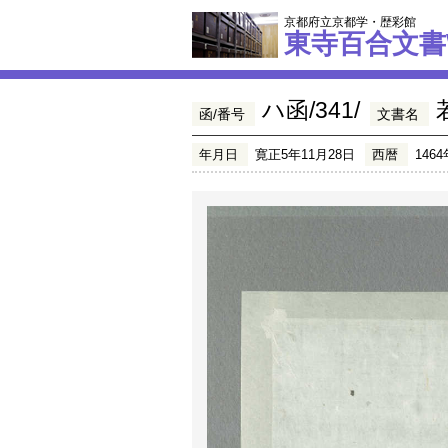
京都府立京都学・歴彩館
東寺百合文書
ハ函/341/
函/番号
文書名
年月日
寛正5年11月28日
西暦
1464