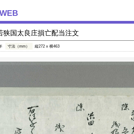
WEB
若狭国太良庄損亡配当注文
年
寸法（mm）
縦272 x 横463