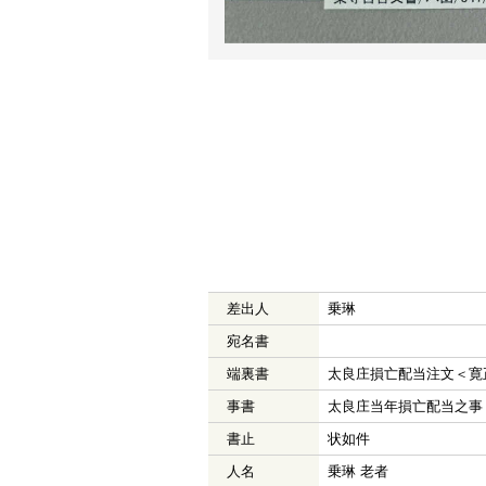
差出人
乗琳
宛名書
端裏書
太良庄損亡配当注文＜寛
事書
太良庄当年損亡配当之事
書止
状如件
人名
乗琳 老者