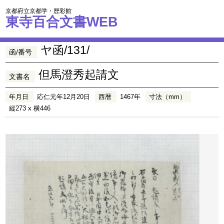
京都府立京都学・歴彩館
東寺百合文書WEB
ヤ函/131/
函/番号
但馬澄秀起請文
文書名
年月日
応仁元年12月20日
西暦
1467年
寸法（mm）
縦273 x 横446