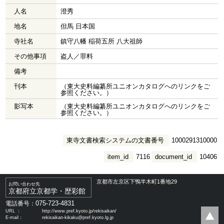
人名
澄秀
地名
但馬 日本国
寺社名
鎮守八幡 稲荷五所 八大祖師
その他事項
盗人／罪料
備考
刊本
（東大史料編纂所ユニオンカタログへのリンクをご
参照ください。）
影写本
（東大史料編纂所ユニオンカタログへのリンクをご
参照ください。）
東寺文書検索システムの文書番号
1000291310000
item_id
7116
document_id
10406
京都市左京区下鴨半木町1番地29
お問い合わせ先
京都府立京都学・歴彩館
075-723-4831
電話番号：
URL ：
http://www.pref.kyoto.jp/rekisaikan/
E-mail：
rekisaikan-kikaku@pref.kyoto.lg.jp