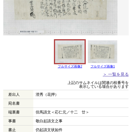
フルサイズ画像2
フルサイズ画像1
＞ 一覧を見る
上記のサムネイルは関連の枝番号を
表示している場合があります
差出人
澄秀（花押）
宛名書
端裏書
但馬請文＜応仁元／十二 廿＞
事書
敬白起請文之事
書止
仍起請文状如件