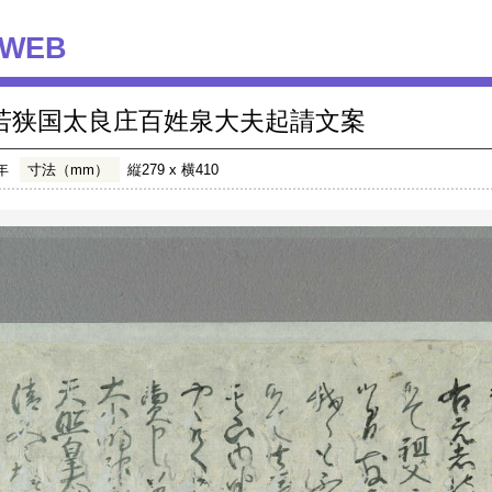
WEB
若狭国太良庄百姓泉大夫起請文案
年
寸法（mm）
縦279 x 横410