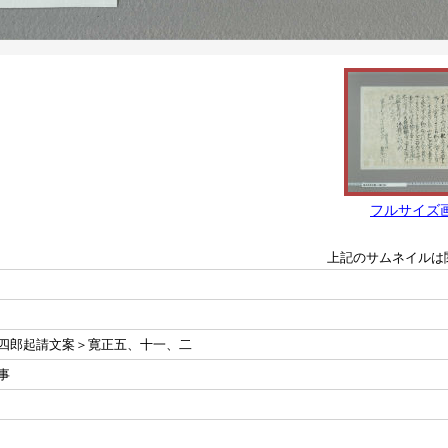
フルサイズ
上記のサムネイルは
四郎起請文案＞寛正五、十一、二
事