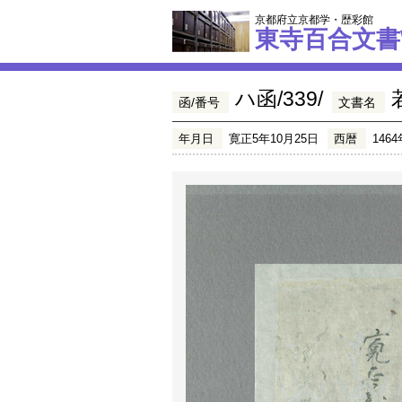
京都府立京都学・歴彩館
東寺百合文書
ハ函/339/
函/番号
文書名
年月日
寛正5年10月25日
西暦
1464