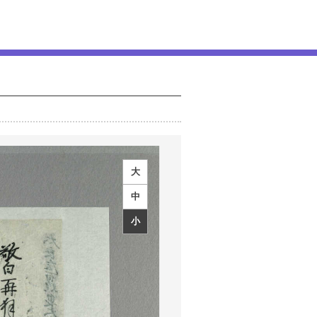
大
中
小