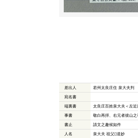
差出人
若州太良庄住 泉大夫判
宛名書
端裏書
太良庄百姓泉大夫＜左近
事書
敬白再拝、右元者彼山之
書止
請文之趣候如件
人名
泉大夫 祖父□道妙