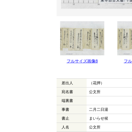
フルサイズ画像9
フルサイズ画像8
フル
差出人
（花押）
宛名書
公文所
端裏書
事書
二月二日湯
書止
まいらせ候
人名
公文所