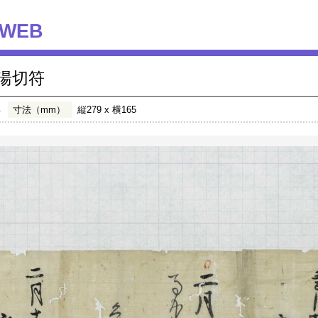
WEB
湯切符
年
寸法（mm）
縦279 x 横165