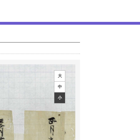
大
中
小