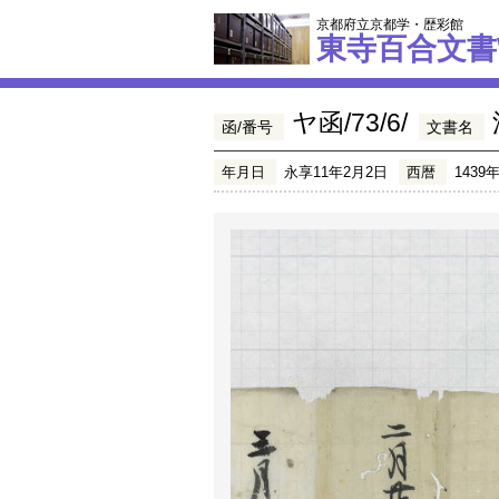
京都府立京都学・歴彩館
東寺百合文書
ヤ函/73/6/
函/番号
文書名
年月日
永享11年2月2日
西暦
1439