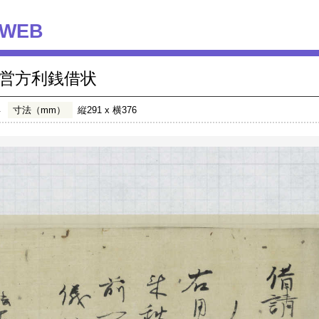
WEB
営方利銭借状
年
寸法（mm）
縦291 x 横376