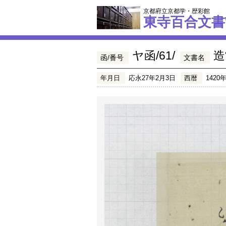
京都府立京都学・歴彩館
東寺百合文書
ヤ函/61/
造
函/番号
文書名
年月日
応永27年2月3日
西暦
1420