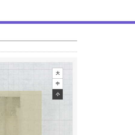
大
中
小