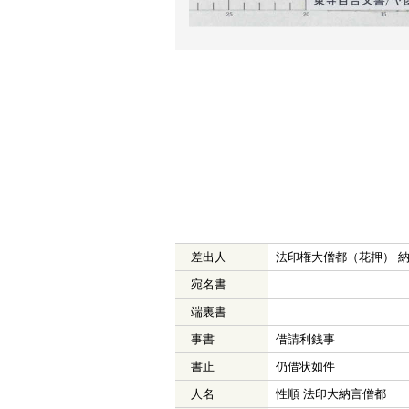
差出人
法印権大僧都（花押） 
宛名書
端裏書
事書
借請利銭事
書止
仍借状如件
人名
性順 法印大納言僧都