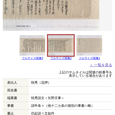
フルサイズ画像3
フルサイズ画像2
フルサイズ画像1
＞ 一覧を見る
上記のサムネイルは関連の枝番号を
表示している場合があります
差出人
快秀（花押）
宛名書
端裏書
快秀請文＜矢野庄事＞
事書
請申条々（他十二カ条の個別の事書ハ略）
書止
仍起請々文如件