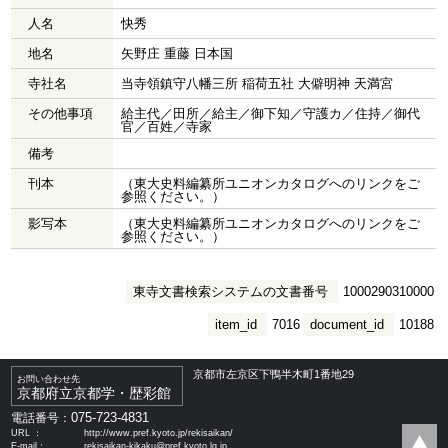
人名
快秀
地名
矢野庄 重藤 日本国
寺社名
当寺領鎮守八幡三所 稲荷五社 大僻明神 天満宮
その他事項
給主代／田所／給主／御下知／守護カ／住持／御代
官／百姓／寺家
備考
刊本
（東大史料編纂所ユニオンカタログへのリンクをご
参照ください。）
影写本
（東大史料編纂所ユニオンカタログへのリンクをご
参照ください。）
東寺文書検索システムの文書番号
1000290310000
item_id
7016
document_id
10188
京都市左京区下鴨半木町1番地29
お問い合わせ先
京都府立京都学・歴彩館
075-723-4831
電話番号：
URL ：
http://www.pref.kyoto.jp/rekisaikan/
E-mail：
rekisaikan-kikaku@pref.kyoto.lg.jp