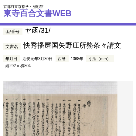
京都府立京都学・歴彩館
東寺百合文書WEB
ヤ函/31/
函/番号
快秀播磨国矢野庄所務条々請文
文書名
年月日
応安元年3月30日
西暦
1368年
寸法（mm）
縦292 x 横804