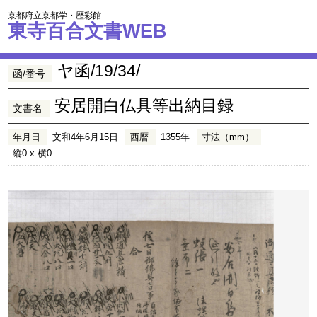
京都府立京都学・歴彩館
東寺百合文書WEB
ヤ函/19/34/
函/番号
安居開白仏具等出納目録
文書名
年月日
文和4年6月15日
西暦
1355年
寸法（mm）
縦0 x 横0