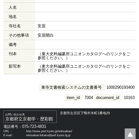
人名
地名
寺社名
安居
その他事項
安居開白
備考
刊本
（東大史料編纂所ユニオンカタログへのリンクをご
参照ください。）
影写本
（東大史料編纂所ユニオンカタログへのリンクをご
参照ください。）
東寺文書検索システムの文書番号
1000290193400
item_id
7004
document_id
10163
京都市左京区下鴨半木町1番地29
お問い合わせ先
京都府立京都学・歴彩館
075-723-4831
電話番号：
URL ：
http://www.pref.kyoto.jp/rekisaikan/
E-mail：
rekisaikan-kikaku@pref.kyoto.lg.jp