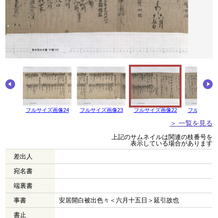
画像25
フルサイズ画像24
フルサイズ画像23
フルサイズ画像22
フルサイズ画
＞ 一覧を見る
上記のサムネイルは関連の枝番号を
表示している場合があります
差出人
宛名書
端裏書
事書
安居開白被出色々＜六月十五日＞延引故也
書止